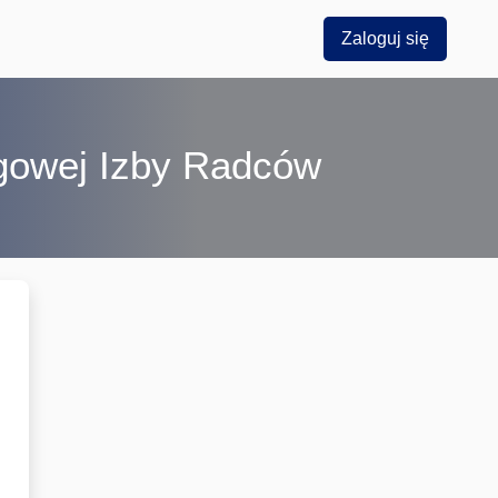
Zaloguj się
ęgowej Izby Radców
forma e-learningowa aplikantów